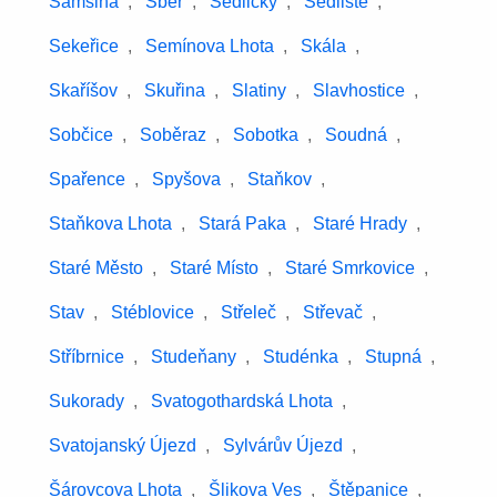
Samšina
,
Sběř
,
Sedličky
,
Sedliště
,
Sekeřice
,
Semínova Lhota
,
Skála
,
Skaříšov
,
Skuřina
,
Slatiny
,
Slavhostice
,
Sobčice
,
Soběraz
,
Sobotka
,
Soudná
,
Spařence
,
Spyšova
,
Staňkov
,
Staňkova Lhota
,
Stará Paka
,
Staré Hrady
,
Staré Město
,
Staré Místo
,
Staré Smrkovice
,
Stav
,
Stéblovice
,
Střeleč
,
Střevač
,
Stříbrnice
,
Studeňany
,
Studénka
,
Stupná
,
Sukorady
,
Svatogothardská Lhota
,
Svatojanský Újezd
,
Sylvárův Újezd
,
Šárovcova Lhota
,
Šlikova Ves
,
Štěpanice
,