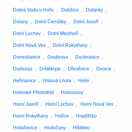
Dobrá Voda u Hořic
,
Dobšice
,
Dolánky
,
Dolany
,
Dolní Černůtky
,
Dolní Javoří
,
Dolní Lochov
,
Dolní Mezihoří
,
Dolní Nová Ves
,
Dolní Rokytňany
,
Domoslavice
,
Doubrava
,
Doubravice
,
Drahoraz
,
Drštěkryje
,
Dřevěnice
,
Dvorce
,
Heřmanice
,
Hlásná Lhota
,
Holín
,
Holínské Předměstí
,
Holovousy
,
Horní Javoří
,
Horní Lochov
,
Horní Nová Ves
,
Horní Rokytňany
,
Hořice
,
Hradíšťko
,
Hrdoňovice
,
Hrobičany
,
Hřídelec
,