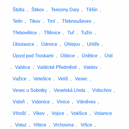
Štidla
,
Štikov
,
Tereziny Dary
,
Těšín
,
Tetín
,
Tikov
,
Trní
,
Třebnouševes
,
Třebovětice
,
Třtěnice
,
Tuř
,
Tužín
,
Úbislavice
,
Údrnice
,
Úhlejov
,
Uhlíře
,
Újezd pod Troskami
,
Úlibice
,
Únětice
,
Ústí
,
Valdice
,
Valdické Předměstí
,
Valdov
,
Važice
,
Velešice
,
Veliš
,
Vesec
,
Vesec u Sobotky
,
Veselská Lhota
,
Vidochov
,
Vidoň
,
Vidonice
,
Vinice
,
Vitiněves
,
Vlhošť
,
Vlkov
,
Vojice
,
Vokšice
,
Volanice
,
Votuz
,
Vrbice
,
Vrchovina
,
Vršce
,