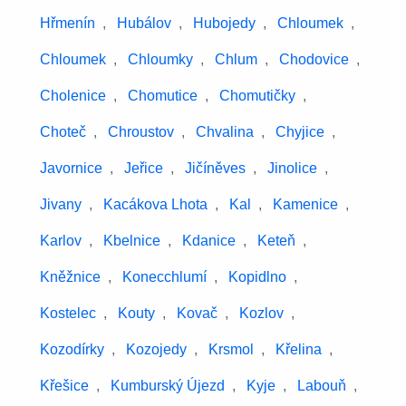
Hřmenín
,
Hubálov
,
Hubojedy
,
Chloumek
,
Chloumek
,
Chloumky
,
Chlum
,
Chodovice
,
Cholenice
,
Chomutice
,
Chomutičky
,
Choteč
,
Chroustov
,
Chvalina
,
Chyjice
,
Javornice
,
Jeřice
,
Jičíněves
,
Jinolice
,
Jivany
,
Kacákova Lhota
,
Kal
,
Kamenice
,
Karlov
,
Kbelnice
,
Kdanice
,
Keteň
,
Kněžnice
,
Konecchlumí
,
Kopidlno
,
Kostelec
,
Kouty
,
Kovač
,
Kozlov
,
Kozodírky
,
Kozojedy
,
Krsmol
,
Křelina
,
Křešice
,
Kumburský Újezd
,
Kyje
,
Labouň
,