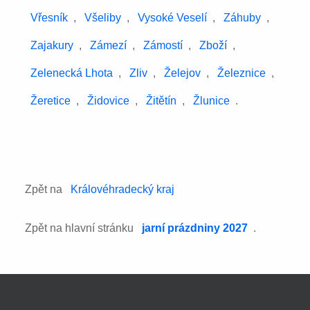
Vřesník
,
Všeliby
,
Vysoké Veselí
,
Záhuby
,
Zajakury
,
Zámezí
,
Zámostí
,
Zboží
,
Zelenecká Lhota
,
Zliv
,
Želejov
,
Železnice
,
Žeretice
,
Židovice
,
Žitětín
,
Žlunice
.
Zpět na
Královéhradecký kraj
Zpět na hlavní stránku
jarní prázdniny 2027
.