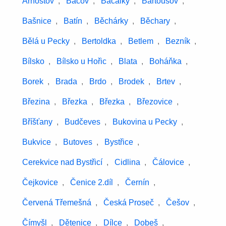
Arnoštov
,
Bacov
,
Bačalky
,
Bartoušov
,
Bašnice
,
Batín
,
Běchárky
,
Běchary
,
Bělá u Pecky
,
Bertoldka
,
Betlem
,
Bezník
,
Bílsko
,
Bílsko u Hořic
,
Blata
,
Boháňka
,
Borek
,
Brada
,
Brdo
,
Brodek
,
Brtev
,
Březina
,
Březka
,
Březka
,
Březovice
,
Bříšťany
,
Budčeves
,
Bukovina u Pecky
,
Bukvice
,
Butoves
,
Bystřice
,
Cerekvice nad Bystřicí
,
Cidlina
,
Čálovice
,
Čejkovice
,
Čenice 2.díl
,
Černín
,
Červená Třemešná
,
Česká Proseč
,
Češov
,
Čímyšl
,
Dětenice
,
Dílce
,
Dobeš
,