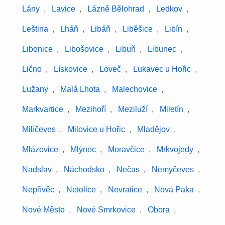
Lány
,
Lavice
,
Lázně Bělohrad
,
Ledkov
,
Leština
,
Lháň
,
Libáň
,
Liběšice
,
Libín
,
Libonice
,
Libošovice
,
Libuň
,
Libunec
,
Lično
,
Lískovice
,
Loveč
,
Lukavec u Hořic
,
Lužany
,
Malá Lhota
,
Malechovice
,
Markvartice
,
Mezihoří
,
Meziluží
,
Miletín
,
Milíčeves
,
Milovice u Hořic
,
Mladějov
,
Mlázovice
,
Mlýnec
,
Moravčice
,
Mrkvojedy
,
Nadslav
,
Náchodsko
,
Nečas
,
Nemyčeves
,
Nepřívěc
,
Netolice
,
Nevratice
,
Nová Paka
,
Nové Město
,
Nové Smrkovice
,
Obora
,