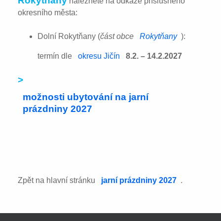
Rokytňany
naleznete na odkaze příslušného
okresního města:
Dolní Rokytňany (
část obce
Rokytňany
):
termín dle
okresu Jičín
8.2. – 14.2.2027
>
možnosti ubytování na jarní
prázdniny 2027
Zpět na hlavní stránku
jarní prázdniny 2027
.