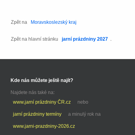
Zpět na
Moravskoslezský kraj
Zpět na hlavní stránku
jarní prázdniny 2027
.
Kde nás můžete ještě najít?
Najdete nás také na:
www.jarní prázdniny ČR.cz
nebo
jarní prázdniny termíny
a minulý rok na
www.jarni-prazdniny-2026.cz