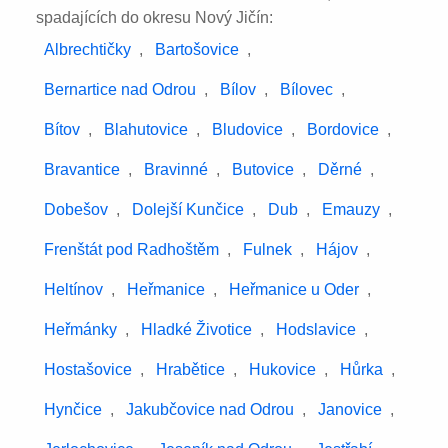
spadajících do okresu Nový Jičín:
Albrechtičky
,
Bartošovice
,
Bernartice nad Odrou
,
Bílov
,
Bílovec
,
Bítov
,
Blahutovice
,
Bludovice
,
Bordovice
,
Bravantice
,
Bravinné
,
Butovice
,
Děrné
,
Dobešov
,
Dolejší Kunčice
,
Dub
,
Emauzy
,
Frenštát pod Radhoštěm
,
Fulnek
,
Hájov
,
Heltínov
,
Heřmanice
,
Heřmanice u Oder
,
Heřmánky
,
Hladké Životice
,
Hodslavice
,
Hostašovice
,
Hrabětice
,
Hukovice
,
Hůrka
,
Hynčice
,
Jakubčovice nad Odrou
,
Janovice
,