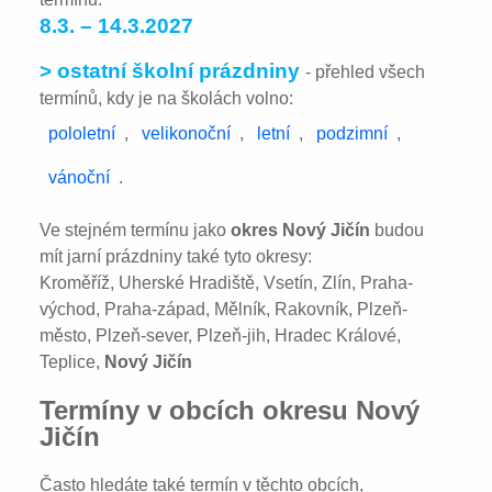
8.3. – 14.3.2027
> ostatní školní prázdniny
- přehled všech
termínů, kdy je na školách volno:
pololetní
,
velikonoční
,
letní
,
podzimní
,
vánoční
.
Ve stejném termínu jako
okres Nový Jičín
budou
mít jarní prázdniny také tyto okresy:
Kroměříž, Uherské Hradiště, Vsetín, Zlín, Praha-
východ, Praha-západ, Mělník, Rakovník, Plzeň-
město, Plzeň-sever, Plzeň-jih, Hradec Králové,
Teplice,
Nový Jičín
Termíny v obcích okresu Nový
Jičín
Často hledáte také termín v těchto obcích,