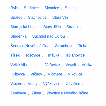
Rybí
,
Sedlnice
,
Skotnice
,
Slatina
,
Spálov
,
Stachovice
,
Stará Ves
,
Starojická Lhota
,
Starý Jičín
,
Straník
,
Studénka
,
Suchdol nad Odrou
,
Šenov u Nového Jičína
,
Štramberk
,
Tichá
,
Tísek
,
Tošovice
,
Trnávka
,
Trojanovice
,
Velké Albrechtice
,
Veřovice
,
Veselí
,
Véska
,
Vítovka
,
Vlčnov
,
Vlčovice
,
Vlkovice
,
Vražné
,
Vrchy
,
Výškovice
,
Závišice
,
Ženklava
,
Žilina
,
Životice u Nového Jičína
.