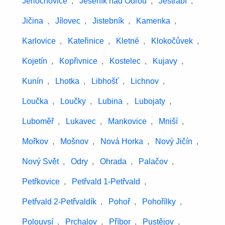
Jerlochovice
,
Jeseník nad Odrou
,
Jestřabí
,
Jičina
,
Jílovec
,
Jistebník
,
Kamenka
,
Karlovice
,
Kateřinice
,
Kletné
,
Klokočůvek
,
Kojetín
,
Kopřivnice
,
Kostelec
,
Kujavy
,
Kunín
,
Lhotka
,
Libhošť
,
Lichnov
,
Loučka
,
Loučky
,
Lubina
,
Lubojaty
,
Luboměř
,
Lukavec
,
Mankovice
,
Mniší
,
Mořkov
,
Mošnov
,
Nová Horka
,
Nový Jičín
,
Nový Svět
,
Odry
,
Ohrada
,
Palačov
,
Petřkovice
,
Petřvald 1-Petřvald
,
Petřvald 2-Petřvaldík
,
Pohoř
,
Pohořílky
,
Polouvsí
,
Prchalov
,
Příbor
,
Pustějov
,