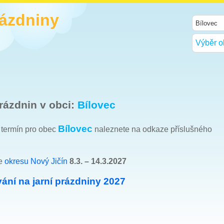
rázdniny
Výběr o
rázdnin v obci:
Bílovec
Bílovec
h termín pro obec
naleznete na odkaze příslušného
le
okresu Nový Jičín
8.3. – 14.3.2027
ání na jarní prázdniny 2027