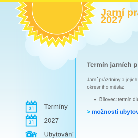
Jarní p
2027
Termín jarních p
Jarní prázdniny a jejic
okresního města:
Bílovec: termín d
Termíny
>
možnosti ubytov
2027
Ubytování