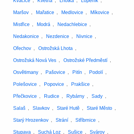
Kvačice
,
Květná
,
Lhotka
,
Lopeník
,
Maršov
,
Mařatice
,
Medlovice
,
Míkovice
,
Mistřice
,
Modrá
,
Nedachlebice
,
Nedakonice
,
Nezdenice
,
Nivnice
,
Ořechov
,
Ostrožská Lhota
,
Ostrožská Nová Ves
,
Ostrožské Předměstí
,
Osvětimany
,
Pašovice
,
Pitín
,
Podolí
,
Polešovice
,
Popovice
,
Prakšice
,
Přečkovice
,
Rudice
,
Rybárny
,
Sady
,
Salaš
,
Slavkov
,
Staré Hutě
,
Staré Město
,
Starý Hrozenkov
,
Strání
,
Stříbrnice
,
Stupava
,
Suchá Loz
,
Sušice
,
Svárov
,