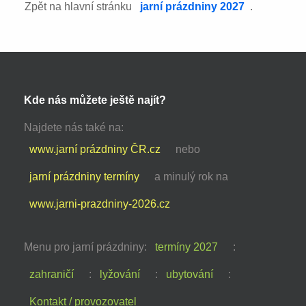
Zpět na hlavní stránku
jarní prázdniny 2027
.
Kde nás můžete ještě najít?
Najdete nás také na:
www.jarní prázdniny ČR.cz
nebo
jarní prázdniny termíny
a minulý rok na
www.jarni-prazdniny-2026.cz
Menu pro jarní prázdniny:
termíny 2027
:
zahraničí
:
lyžování
:
ubytování
:
Kontakt / provozovatel