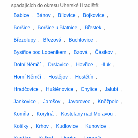
spadajících do okresu Uherské Hradiště:
Babice
,
Bánov
,
Bílovice
,
Bojkovice
,
Boršice
,
Boršice u Blatnice
,
Břestek
,
Březolupy
,
Březová
,
Buchlovice
,
Bystřice pod Lopeníkem
,
Bzová
,
Částkov
,
Dolní Němčí
,
Drslavice
,
Havřice
,
Hluk
,
Horní Němčí
,
Hostějov
,
Hostětín
,
Hradčovice
,
Huštěnovice
,
Chylice
,
Jalubí
,
Jankovice
,
Jarošov
,
Javorovec
,
Kněžpole
,
Komňa
,
Korytná
,
Kostelany nad Moravou
,
Košíky
,
Krhov
,
Kudlovice
,
Kunovice
,