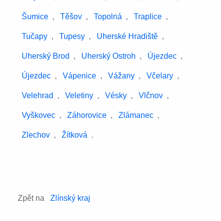
Šumice
,
Těšov
,
Topolná
,
Traplice
,
Tučapy
,
Tupesy
,
Uherské Hradiště
,
Uherský Brod
,
Uherský Ostroh
,
Újezdec
,
Újezdec
,
Vápenice
,
Vážany
,
Včelary
,
Velehrad
,
Veletiny
,
Vésky
,
Vlčnov
,
Vyškovec
,
Záhorovice
,
Zlámanec
,
Zlechov
,
Žítková
.
Zpět na
Zlínský kraj