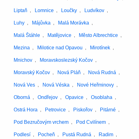
Liptaň
,
Lomnice
,
Loučky
,
Ludvíkov
,
Luhy
,
Májůvka
,
Malá Morávka
,
Malá Štáhle
,
Matějovice
,
Město Albrechtice
,
Mezina
,
Milotice nad Opavou
,
Mirotínek
,
Mnichov
,
Moravskoslezský Kočov
,
Moravský Kočov
,
Nová Pláň
,
Nová Rudná
,
Nová Ves
,
Nová Véska
,
Nové Heřminovy
,
Oborná
,
Ondřejov
,
Opavice
,
Osoblaha
,
Ostrá Hora
,
Petrovice
,
Piskořov
,
Pitárné
,
Pod Bezručovým vrchem
,
Pod Cvilínem
,
Podlesí
,
Pocheň
,
Pustá Rudná
,
Radim
,