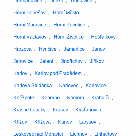
Heřmanovice
,
Hlinka
,
Holčovice
,
Horní Benešov
,
Horní Město
,
Horní Moravice
,
Horní Povelice
,
Horní Václavov
,
Horní Životice
,
Hošťálkovy
,
Hrozová
,
Hynčice
,
Jamartice
,
Janov
,
Janovice
,
Jelení
,
Jindřichov
,
Jiříkov
,
Karlov
,
Karlov pod Pradědem
,
Karlova Studánka
,
Karlovec
,
Karlovice
,
Kněžpole
,
Koberno
,
Komora
,
Krahulčí
,
Krásné Loučky
,
Krasov
,
Křišťanovice
,
Křížov
,
Křížová
,
Kunov
,
Láryšov
,
Leskovec nad Moravicí
,
Lichnov
,
Linhartovy
,