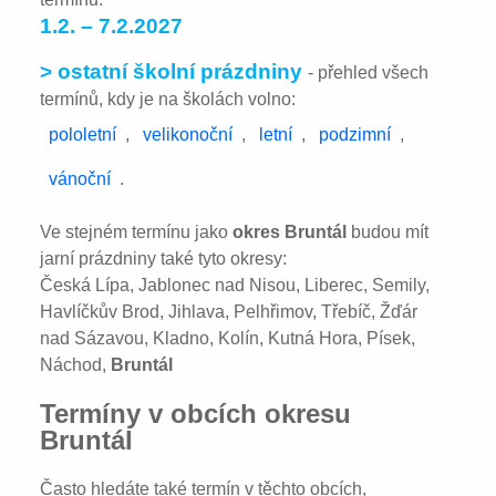
1.2. – 7.2.2027
> ostatní školní prázdniny
- přehled všech
termínů, kdy je na školách volno:
pololetní
,
velikonoční
,
letní
,
podzimní
,
vánoční
.
Ve stejném termínu jako
okres Bruntál
budou mít
jarní prázdniny také tyto okresy:
Česká Lípa, Jablonec nad Nisou, Liberec, Semily,
Havlíčkův Brod, Jihlava, Pelhřimov, Třebíč, Žďár
nad Sázavou, Kladno, Kolín, Kutná Hora, Písek,
Náchod,
Bruntál
Termíny v obcích okresu
Bruntál
Často hledáte také termín v těchto obcích,