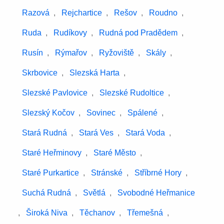
Razová
,
Rejchartice
,
Rešov
,
Roudno
,
Ruda
,
Rudíkovy
,
Rudná pod Pradědem
,
Rusín
,
Rýmařov
,
Ryžoviště
,
Skály
,
Skrbovice
,
Slezská Harta
,
Slezské Pavlovice
,
Slezské Rudoltice
,
Slezský Kočov
,
Sovinec
,
Spálené
,
Stará Rudná
,
Stará Ves
,
Stará Voda
,
Staré Heřminovy
,
Staré Město
,
Staré Purkartice
,
Stránské
,
Stříbrné Hory
,
Suchá Rudná
,
Světlá
,
Svobodné Heřmanice
,
Široká Niva
,
Těchanov
,
Třemešná
,