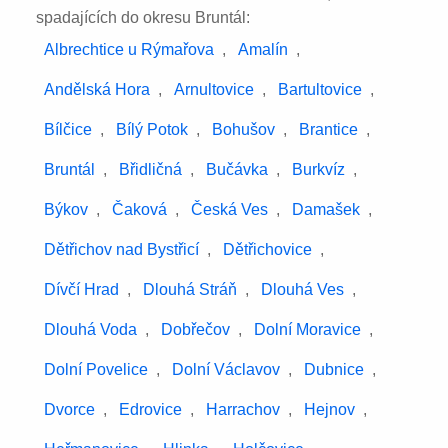
spadajících do okresu Bruntál:
Albrechtice u Rýmařova
,
Amalín
,
Andělská Hora
,
Arnultovice
,
Bartultovice
,
Bílčice
,
Bílý Potok
,
Bohušov
,
Brantice
,
Bruntál
,
Břidličná
,
Bučávka
,
Burkvíz
,
Býkov
,
Čaková
,
Česká Ves
,
Damašek
,
Dětřichov nad Bystřicí
,
Dětřichovice
,
Dívčí Hrad
,
Dlouhá Stráň
,
Dlouhá Ves
,
Dlouhá Voda
,
Dobřečov
,
Dolní Moravice
,
Dolní Povelice
,
Dolní Václavov
,
Dubnice
,
Dvorce
,
Edrovice
,
Harrachov
,
Hejnov
,