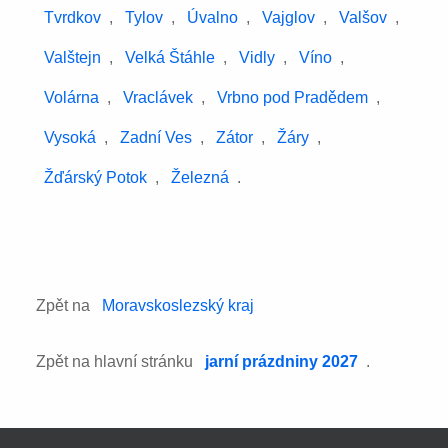
Tvrdkov
,
Tylov
,
Úvalno
,
Vajglov
,
Valšov
,
Valštejn
,
Velká Štáhle
,
Vidly
,
Víno
,
Volárna
,
Vraclávek
,
Vrbno pod Pradědem
,
Vysoká
,
Zadní Ves
,
Zátor
,
Žáry
,
Žďárský Potok
,
Železná
.
Zpět na
Moravskoslezský kraj
Zpět na hlavní stránku
jarní prázdniny 2027
.