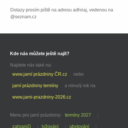
Dotazy prosím piště na adresu adhiraj, vedenou na
@seznam.cz
Kde nás můžete ještě najít?
Najdete nás také na:
www.jarní prázdniny ČR.cz
nebo
jarní prázdniny termíny
a minulý rok na
www.jarni-prazdniny-2026.cz
Menu pro jarní prázdniny:
termíny 2027
:
zahraničí
:
lyžování
:
ubytování
: