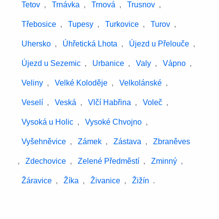
Tetov
,
Trnávka
,
Trnová
,
Trusnov
,
Třebosice
,
Tupesy
,
Turkovice
,
Turov
,
Uhersko
,
Úhřetická Lhota
,
Újezd u Přelouče
,
Újezd u Sezemic
,
Urbanice
,
Valy
,
Vápno
,
Veliny
,
Velké Koloděje
,
Velkolánské
,
Veselí
,
Veská
,
Vlčí Habřina
,
Voleč
,
Vysoká u Holic
,
Vysoké Chvojno
,
Vyšehněvice
,
Zámek
,
Zástava
,
Zbraněves
,
Zdechovice
,
Zelené Předměstí
,
Zminný
,
Žáravice
,
Žíka
,
Živanice
,
Žižín
.