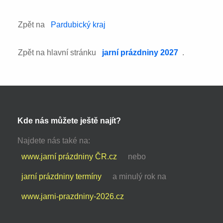
Zpět na
Pardubický kraj
Zpět na hlavní stránku
jarní prázdniny 2027
.
Kde nás můžete ještě najít?
Najdete nás také na:
www.jarní prázdniny ČR.cz
nebo
jarní prázdniny termíny
a minulý rok na
www.jarni-prazdniny-2026.cz