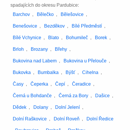
spadajících do okresu Pardubice:
Barchov
,
Bělečko
,
Bělešovice
,
Benešovice
,
Bezděkov
,
Bílé Předměstí
,
Bílé Vchynice
,
Blato
,
Bohumileč
,
Borek
,
Brloh
,
Brozany
,
Břehy
,
Bukovina nad Labem
,
Bukovina u Přelouče
,
Bukovka
,
Bumbalka
,
Býšť
,
Cihelna
,
Časy
,
Čeperka
,
Čepí
,
Čeradice
,
Černá u Bohdanče
,
Černá za Bory
,
Dašice
,
Dědek
,
Dolany
,
Dolní Jelení
,
Dolní Raškovice
,
Dolní Roveň
,
Dolní Ředice