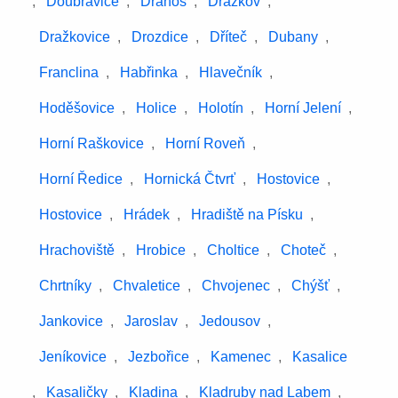
,
Doubravice
,
Drahoš
,
Dražkov
,
Dražkovice
,
Drozdice
,
Dříteč
,
Dubany
,
Franclina
,
Habřinka
,
Hlavečník
,
Hoděšovice
,
Holice
,
Holotín
,
Horní Jelení
,
Horní Raškovice
,
Horní Roveň
,
Horní Ředice
,
Hornická Čtvrť
,
Hostovice
,
Hostovice
,
Hrádek
,
Hradiště na Písku
,
Hrachoviště
,
Hrobice
,
Choltice
,
Choteč
,
Chrtníky
,
Chvaletice
,
Chvojenec
,
Chýšť
,
Jankovice
,
Jaroslav
,
Jedousov
,
Jeníkovice
,
Jezbořice
,
Kamenec
,
Kasalice
,
Kasaličky
,
Kladina
,
Kladruby nad Labem
,