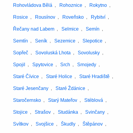
Rohovládova Bělá
,
Rohoznice
,
Rokytno
,
Rosice
,
Rousínov
,
Roveňsko
,
Rybitví
,
Řečany nad Labem
,
Selmice
,
Semín
,
Semtín
,
Seník
,
Sezemice
,
Slepotice
,
Sopřeč
,
Sovoluská Lhota
,
Sovolusky
,
Spojil
,
Spytovice
,
Srch
,
Srnojedy
,
Staré Čívice
,
Staré Holice
,
Staré Hradiště
,
Staré Jesenčany
,
Staré Ždánice
,
Staročernsko
,
Starý Mateřov
,
Stéblová
,
Stojice
,
Strašov
,
Studánka
,
Svinčany
,
Svítkov
,
Svojšice
,
Škudly
,
Štěpánov
,