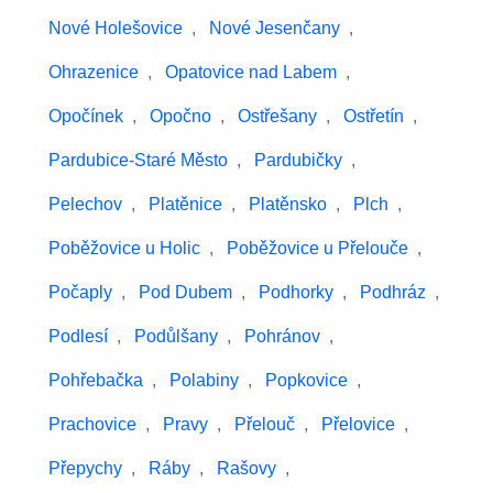
Nové Holešovice
,
Nové Jesenčany
,
Ohrazenice
,
Opatovice nad Labem
,
Opočínek
,
Opočno
,
Ostřešany
,
Ostřetín
,
Pardubice-Staré Město
,
Pardubičky
,
Pelechov
,
Platěnice
,
Platěnsko
,
Plch
,
Poběžovice u Holic
,
Poběžovice u Přelouče
,
Počaply
,
Pod Dubem
,
Podhorky
,
Podhráz
,
Podlesí
,
Podůlšany
,
Pohránov
,
Pohřebačka
,
Polabiny
,
Popkovice
,
Prachovice
,
Pravy
,
Přelouč
,
Přelovice
,
Přepychy
,
Ráby
,
Rašovy
,