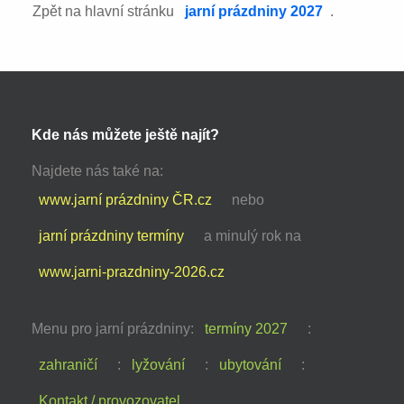
Zpět na hlavní stránku
jarní prázdniny 2027
.
Kde nás můžete ještě najít?
Najdete nás také na:
www.jarní prázdniny ČR.cz
nebo
jarní prázdniny termíny
a minulý rok na
www.jarni-prazdniny-2026.cz
Menu pro jarní prázdniny:
termíny 2027
:
zahraničí
:
lyžování
:
ubytování
:
Kontakt / provozovatel