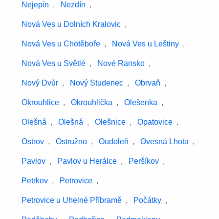
Nejepín
,
Nezdín
,
Nová Ves u Dolních Kralovic
,
Nová Ves u Chotěboře
,
Nová Ves u Leštiny
,
Nová Ves u Světlé
,
Nové Ransko
,
Nový Dvůr
,
Nový Studenec
,
Obrvaň
,
Okrouhlice
,
Okrouhlička
,
Olešenka
,
Olešná
,
Olešná
,
Olešnice
,
Opatovice
,
Ostrov
,
Ostružno
,
Oudoleň
,
Ovesná Lhota
,
Pavlov
,
Pavlov u Herálce
,
Peršíkov
,
Petrkov
,
Petrovice
,
Petrovice u Uhelné Příbramě
,
Počátky
,