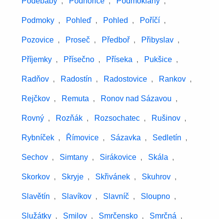
Poděbaby
,
Podhořice
,
Podmoklany
,
Podmoky
,
Pohleď
,
Pohled
,
Poříčí
,
Pozovice
,
Proseč
,
Předboř
,
Přibyslav
,
Příjemky
,
Přísečno
,
Příseka
,
Pukšice
,
Radňov
,
Radostín
,
Radostovice
,
Rankov
,
Rejčkov
,
Remuta
,
Ronov nad Sázavou
,
Rovný
,
Rozňák
,
Rozsochatec
,
Rušinov
,
Rybníček
,
Římovice
,
Sázavka
,
Sedletín
,
Sechov
,
Simtany
,
Sirákovice
,
Skála
,
Skorkov
,
Skryje
,
Skřivánek
,
Skuhrov
,
Slavětín
,
Slavíkov
,
Slavníč
,
Sloupno
,
Služátky
,
Smilov
,
Smrčensko
,
Smrčná
,