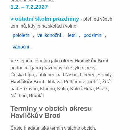
1.2. – 7.2.2027
> ostatní školní prázdniny
- přehled všech
termínů, kdy je na školách volno:
pololetní
,
velikonoční
,
letní
,
podzimní
,
vánoční
.
Ve stejném termínu jako
okres Havlíčkův Brod
budou mít jarní prázdniny také tyto okresy:
Česká Lípa, Jablonec nad Nisou, Liberec, Semily,
Havlíčkův Brod
, Jihlava, Pelhřimov, Třebíč, Žďár
nad Sázavou, Kladno, Kolín, Kutná Hora, Písek,
Náchod, Bruntál
Termíny v obcích okresu
Havlíčkův Brod
Často hledáte také termín v těchto obcích,