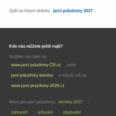
Zpět na hlavní stránku
jarní prázdniny 2027
.
Kde nás můžete ještě najít?
Najdete nás také na:
www.jarní prázdniny ČR.cz
nebo
jarní prázdniny termíny
a minulý rok na
www.jarni-prazdniny-2026.cz
Menu pro jarní prázdniny:
termíny 2027
:
zahraničí
:
lyžování
:
ubytování
: