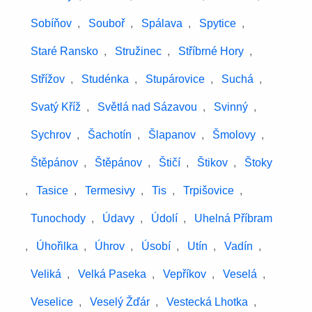
Sobíňov
,
Souboř
,
Spálava
,
Spytice
,
Staré Ransko
,
Stružinec
,
Stříbrné Hory
,
Střížov
,
Studénka
,
Stupárovice
,
Suchá
,
Svatý Kříž
,
Světlá nad Sázavou
,
Svinný
,
Sychrov
,
Šachotín
,
Šlapanov
,
Šmolovy
,
Štěpánov
,
Štěpánov
,
Štičí
,
Štikov
,
Štoky
,
Tasice
,
Termesivy
,
Tis
,
Trpišovice
,
Tunochody
,
Údavy
,
Údolí
,
Uhelná Příbram
,
Úhořilka
,
Úhrov
,
Úsobí
,
Utín
,
Vadín
,
Veliká
,
Velká Paseka
,
Vepříkov
,
Veselá
,
Veselice
,
Veselý Žďár
,
Vestecká Lhotka
,