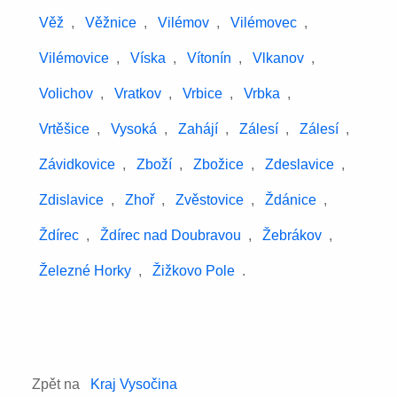
Věž
,
Věžnice
,
Vilémov
,
Vilémovec
,
Vilémovice
,
Víska
,
Vítonín
,
Vlkanov
,
Volichov
,
Vratkov
,
Vrbice
,
Vrbka
,
Vrtěšice
,
Vysoká
,
Zahájí
,
Zálesí
,
Zálesí
,
Závidkovice
,
Zboží
,
Zbožice
,
Zdeslavice
,
Zdislavice
,
Zhoř
,
Zvěstovice
,
Ždánice
,
Ždírec
,
Ždírec nad Doubravou
,
Žebrákov
,
Železné Horky
,
Žižkovo Pole
.
Zpět na
Kraj Vysočina