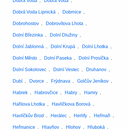
Dobrá Voda
,
Dobrá Voda
,
Dobrá Voda Lipnická
,
Dobrnice
,
Dobrohostov
,
Dobrovítova Lhota
,
Dolní Březinka
,
Dolní Dlužiny
,
Dolní Jablonná
,
Dolní Krupá
,
Dolní Lhotka
,
Dolní Město
,
Dolní Paseka
,
Dolní Prosíčka
,
Dolní Sokolovec
,
Dolní Vestec
,
Druhanov
,
Dubí
,
Dvorce
,
Frýdnava
,
Golčův Jeníkov
,
Habrek
,
Habrovčice
,
Habry
,
Hamry
,
Hařilova Lhotka
,
Havlíčkova Borová
,
Havlíčkův Brod
,
Herálec
,
Herlify
,
Heřmaň
,
Heřmanice
,
Hlavňov
,
Hlohov
,
Hluboká
,