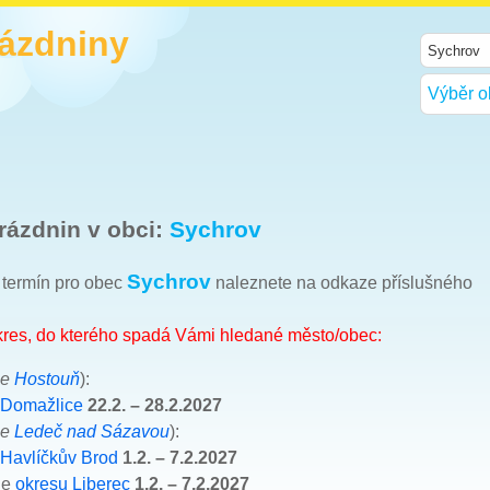
rázdniny
Výběr o
rázdnin v obci:
Sychrov
Sychrov
h termín pro obec
naleznete na odkaze příslušného
okres, do kterého spadá Vámi hledané město/obec:
ce
Hostouň
):
 Domažlice
22.2. – 28.2.2027
ce
Ledeč nad Sázavou
):
 Havlíčkův Brod
1.2. – 7.2.2027
le
okresu Liberec
1.2. – 7.2.2027