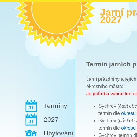
Jarní p
2027
Termín jarních p
Jarní prázdniny a jejic
okresního města:
Je potřeba vybrat ten 
Termíny
Sychrov (
část ob
termín dle
okresu
2027
Sychrov (
část ob
termín dle
okresu
Ubytování
Sychrov: termín d