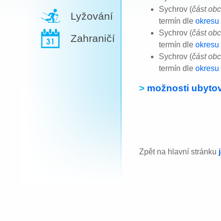
Sychrov (
část ob
Lyžování
termín dle
okresu
Sychrov (
část ob
Zahraničí
termín dle
okresu
Sychrov (
část ob
termín dle
okresu
>
možnosti ubytov
Zpět na hlavní stránku