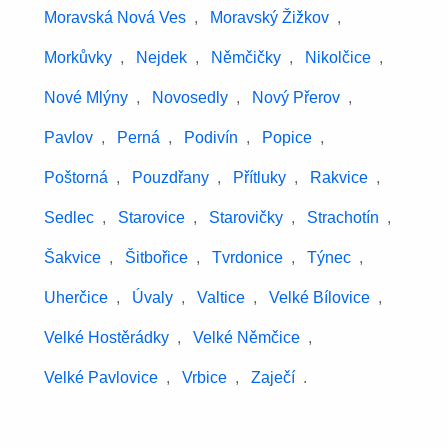
Moravská Nová Ves
,
Moravský Žižkov
,
Morkůvky
,
Nejdek
,
Němčičky
,
Nikolčice
,
Nové Mlýny
,
Novosedly
,
Nový Přerov
,
Pavlov
,
Perná
,
Podivín
,
Popice
,
Poštorná
,
Pouzdřany
,
Přítluky
,
Rakvice
,
Sedlec
,
Starovice
,
Starovičky
,
Strachotín
,
Šakvice
,
Šitbořice
,
Tvrdonice
,
Týnec
,
Uherčice
,
Úvaly
,
Valtice
,
Velké Bílovice
,
Velké Hostěrádky
,
Velké Němčice
,
Velké Pavlovice
,
Vrbice
,
Zaječí
.