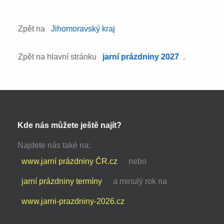
Zpět na
Jihomoravský kraj
Zpět na hlavní stránku
jarní prázdniny 2027
.
Kde nás můžete ještě najít?
Najdete nás také na:
www.jarní prázdniny ČR.cz
nebo
jarní prázdniny termíny
a minulý rok na
www.jarni-prazdniny-2026.cz