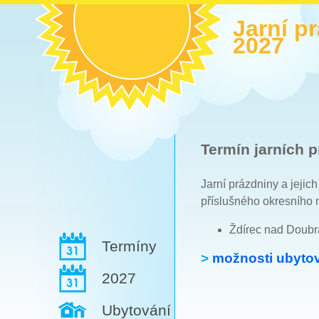
Jarní p
2027
Termín jarních p
Jarní prázdniny a jejic
příslušného okresního 
Ždírec nad Doubr
Termíny
>
možnosti ubytov
2027
Ubytování