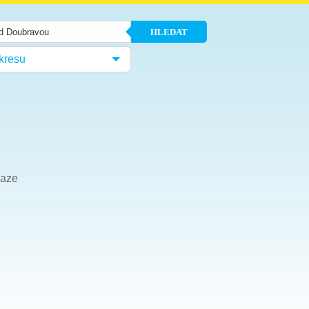
HLEDAT
kresu
kaze