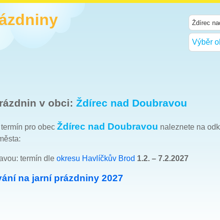
rázdniny
Výběr o
rázdnin v obci:
Ždírec nad Doubravou
Ždírec nad Doubravou
h termín pro obec
naleznete na od
města:
avou: termín dle
okresu Havlíčkův Brod
1.2. – 7.2.2027
ání na jarní prázdniny 2027