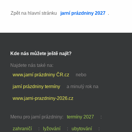
Zpět na hlavní stránku
jarní prázdniny 2027
.
Kde nás můžete ještě najít?
Najdete nás také na:
www.jarní prázdniny ČR.cz
nebo
jarní prázdniny termíny
a minulý rok na
www.jarni-prazdniny-2026.cz
Menu pro jarní prázdniny:
termíny 2027
:
zahraničí
:
lyžování
:
ubytování
: