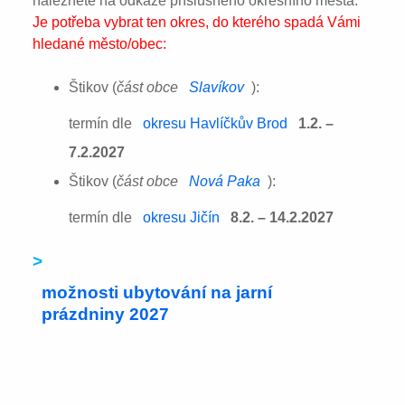
naleznete na odkaze příslušného okresního města:
Je potřeba vybrat ten okres, do kterého spadá Vámi
hledané město/obec:
Štikov (
část obce
Slavíkov
):
termín dle
okresu Havlíčkův Brod
1.2. –
7.2.2027
Štikov (
část obce
Nová Paka
):
termín dle
okresu Jičín
8.2. – 14.2.2027
>
možnosti ubytování na jarní
prázdniny 2027