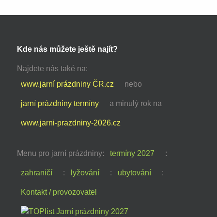
Kde nás můžete ještě najít?
Najdete nás také na:
www.jarní prázdniny ČR.cz
nebo
jarní prázdniny termíny
a minulý rok na
www.jarni-prazdniny-2026.cz
Menu pro jarní prázdniny:
termíny 2027
:
zahraničí
:
lyžování
:
ubytování
:
Kontakt / provozovatel