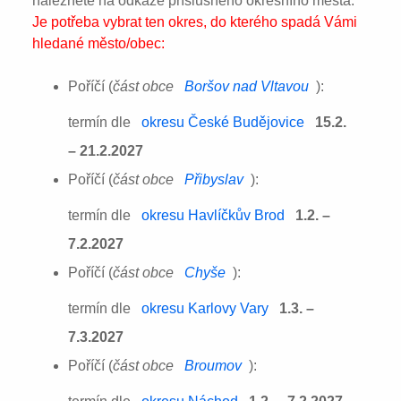
naleznete na odkaze příslušného okresního města:
Je potřeba vybrat ten okres, do kterého spadá Vámi
hledané město/obec:
Poříčí (
část obce
Boršov nad Vltavou
):
termín dle
okresu České Budějovice
15.2.
– 21.2.2027
Poříčí (
část obce
Přibyslav
):
termín dle
okresu Havlíčkův Brod
1.2. –
7.2.2027
Poříčí (
část obce
Chyše
):
termín dle
okresu Karlovy Vary
1.3. –
7.3.2027
Poříčí (
část obce
Broumov
):