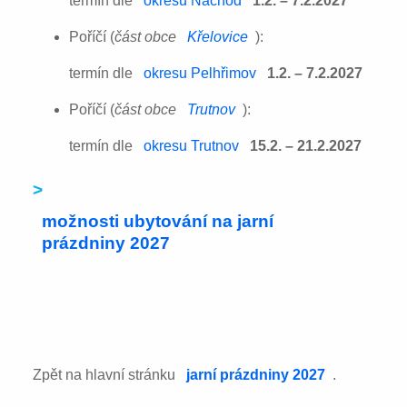
termín dle
okresu Náchod
1.2. – 7.2.2027
Poříčí (
část obce
Křelovice
):
termín dle
okresu Pelhřimov
1.2. – 7.2.2027
Poříčí (
část obce
Trutnov
):
termín dle
okresu Trutnov
15.2. – 21.2.2027
>
možnosti ubytování na jarní
prázdniny 2027
Zpět na hlavní stránku
jarní prázdniny 2027
.