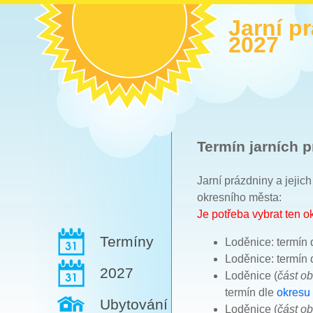
Jarní p
2027
Termín jarních p
Jarní prázdniny a jejic
okresního města:
Je potřeba vybrat ten 
Termíny
Loděnice: termín 
Loděnice: termín 
2027
Loděnice (
část o
termín dle
okresu
Ubytování
Loděnice (
část o