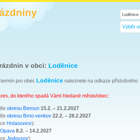
rázdniny
Výběr o
rázdnin v obci:
Loděnice
Loděnice
h termín pro obec
naleznete na odkaze příslušného
okres, do kterého spadá Vámi hledané město/obec:
dle
okresu Beroun
15.2. – 21.2.2027
dle
okresu Brno-venkov
22.2. – 28.2.2027
bce
Holasovice
):
 Opava
8.2. – 14.2.2027
bce
Jedousov
):