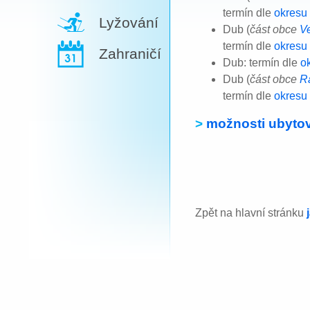
termín dle
okresu 
Lyžování
Dub (
část obce
V
termín dle
okresu
Zahraničí
Dub: termín dle
o
Dub (
část obce
R
termín dle
okresu
>
možnosti ubytov
Zpět na hlavní stránku