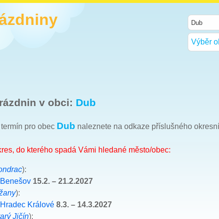
rázdniny
Výběr o
rázdnin v obci:
Dub
Dub
h termín pro obec
naleznete na odkaze příslušného okresn
okres, do kterého spadá Vámi hledané město/obec:
ondrac
):
 Benešov
15.2. – 21.2.2027
žany
):
 Hradec Králové
8.3. – 14.3.2027
arý Jičín
):