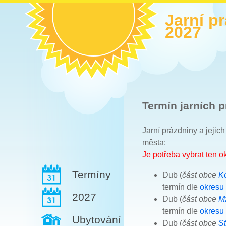
Jarní p
2027
Termín jarních p
Jarní prázdniny a jejic
města:
Je potřeba vybrat ten 
Termíny
Dub (
část obce
K
termín dle
okresu
2027
Dub (
část obce
M
termín dle
okresu
Ubytování
Dub (
část obce
St