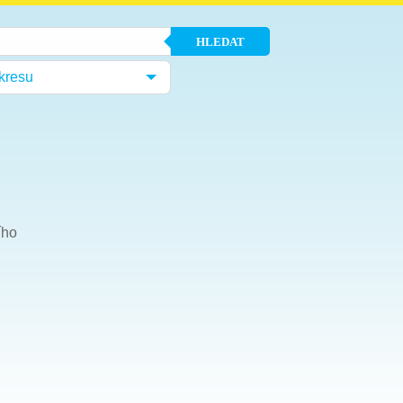
HLEDAT
kresu
ího