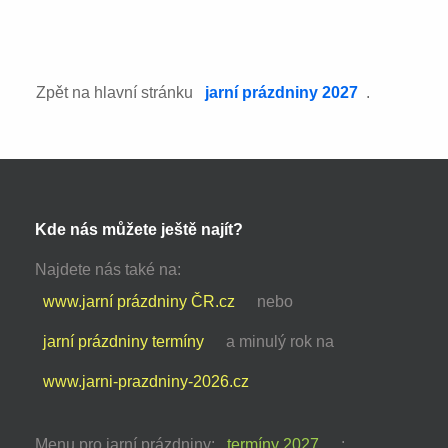
Zpět na hlavní stránku
jarní prázdniny 2027
.
Kde nás můžete ještě najít?
Najdete nás také na:
www.jarní prázdniny ČR.cz
nebo
jarní prázdniny termíny
a minulý rok na
www.jarni-prazdniny-2026.cz
Menu pro jarní prázdniny:
termíny 2027
: