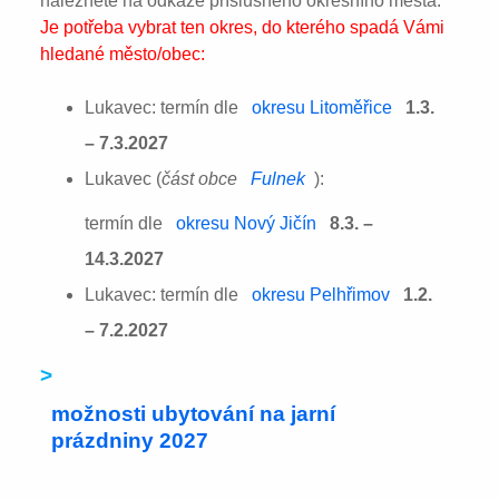
naleznete na odkaze příslušného okresního města:
Je potřeba vybrat ten okres, do kterého spadá Vámi
hledané město/obec:
Lukavec: termín dle
okresu Litoměřice
1.3.
– 7.3.2027
Lukavec (
část obce
Fulnek
):
termín dle
okresu Nový Jičín
8.3. –
14.3.2027
Lukavec: termín dle
okresu Pelhřimov
1.2.
– 7.2.2027
>
možnosti ubytování na jarní
prázdniny 2027