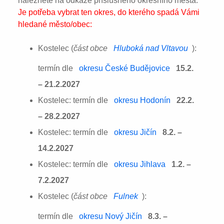
naleznete na odkaze příslušného okresního města:
Je potřeba vybrat ten okres, do kterého spadá Vámi
hledané město/obec:
Kostelec (
část obce
Hluboká nad Vltavou
):
termín dle
okresu České Budějovice
15.2.
– 21.2.2027
Kostelec: termín dle
okresu Hodonín
22.2.
– 28.2.2027
Kostelec: termín dle
okresu Jičín
8.2. –
14.2.2027
Kostelec: termín dle
okresu Jihlava
1.2. –
7.2.2027
Kostelec (
část obce
Fulnek
):
termín dle
okresu Nový Jičín
8.3. –