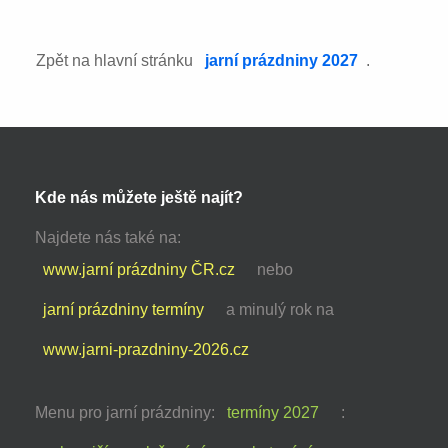
Zpět na hlavní stránku
jarní prázdniny 2027
.
Kde nás můžete ještě najít?
Najdete nás také na:
www.jarní prázdniny ČR.cz
nebo
jarní prázdniny termíny
a minulý rok na
www.jarni-prazdniny-2026.cz
Menu pro jarní prázdniny:
termíny 2027
: