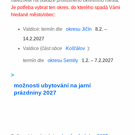
naleznete na odkaze příslušného okresního města:
Je potřeba vybrat ten okres, do kterého spadá Vámi
hledané město/obec:
Valdice: termín dle
okresu Jičín
8.2. –
14.2.2027
Valdice (
část obce
Košťálov
):
termín dle
okresu Semily
1.2. – 7.2.2027
>
možnosti ubytování na jarní
prázdniny 2027