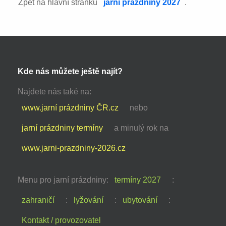
Zpět na hlavní stránku
jarní prázdniny 2027
.
Kde nás můžete ještě najít?
Najdete nás také na:
www.jarní prázdniny ČR.cz
nebo
jarní prázdniny termíny
a minulý rok na
www.jarni-prazdniny-2026.cz
Menu pro jarní prázdniny:
termíny 2027
:
zahraničí
:
lyžování
:
ubytování
:
Kontakt / provozovatel