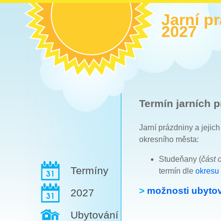
Jarní p
2027
Termín jarních p
Jarní prázdniny a jejic
okresního města:
Studeňany (
část 
Termíny
termín dle
okresu 
>
možnosti ubytov
2027
Ubytování