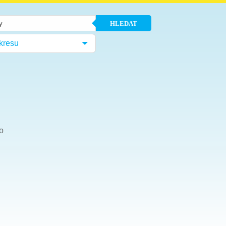
HLEDAT
kresu
o