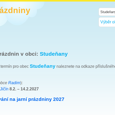
rázdniny
Výběr o
rázdnin v obci:
Studeňany
Studeňany
h termín pro obec
naleznete na odkaze příslušnéh
obce
Radim
):
Jičín
8.2. – 14.2.2027
ání na jarní prázdniny 2027