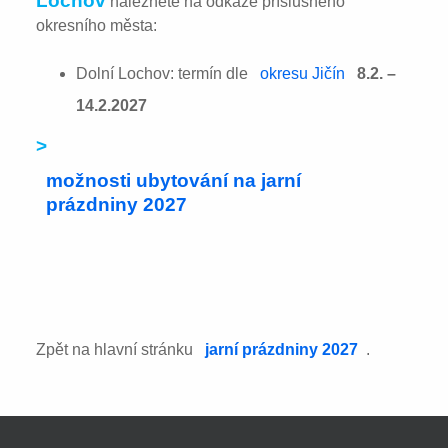
Lochov
naleznete na odkaze příslušného
okresního města:
Dolní Lochov: termín dle
okresu Jičín
8.2. –
14.2.2027
>
možnosti ubytování na jarní
prázdniny 2027
Zpět na hlavní stránku
jarní prázdniny 2027
.