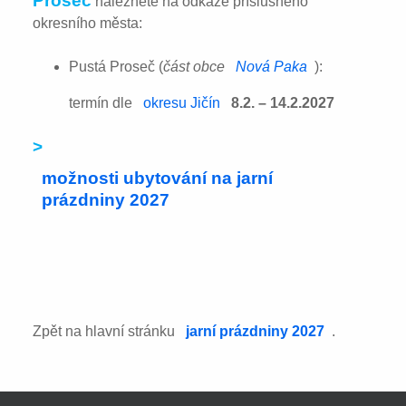
Proseč
naleznete na odkaze příslušného
okresního města:
Pustá Proseč (
část obce
Nová Paka
):
termín dle
okresu Jičín
8.2. – 14.2.2027
>
možnosti ubytování na jarní
prázdniny 2027
Zpět na hlavní stránku
jarní prázdniny 2027
.