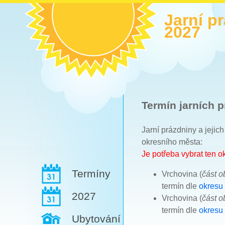
Jarní p
2027
Termín jarních p
Jarní prázdniny a jejic
okresního města:
Je potřeba vybrat ten 
Termíny
Vrchovina (
část 
termín dle
okresu 
2027
Vrchovina (
část 
termín dle
okresu
Ubytování