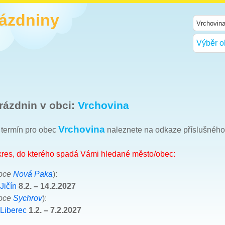
rázdniny
Výběr o
rázdnin v obci:
Vrchovina
Vrchovina
h termín pro obec
naleznete na odkaze příslušného
okres, do kterého spadá Vámi hledané město/obec:
obce
Nová Paka
):
Jičín
8.2. – 14.2.2027
obce
Sychrov
):
 Liberec
1.2. – 7.2.2027