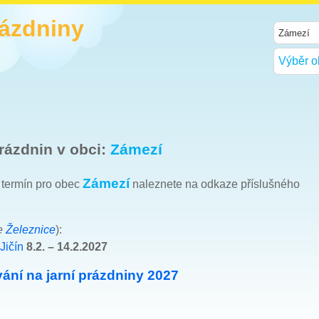
rázdniny
Výběr o
rázdnin v obci:
Zámezí
Zámezí
h termín pro obec
naleznete na odkaze příslušného
e
Železnice
):
Jičín
8.2. – 14.2.2027
ání na jarní prázdniny 2027