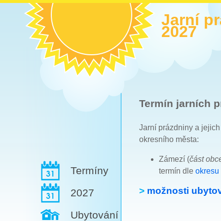
Jarní p
2027
Termín jarních p
Jarní prázdniny a jejic
okresního města:
Zámezí (
část obc
Termíny
termín dle
okresu 
>
možnosti ubytov
2027
Ubytování