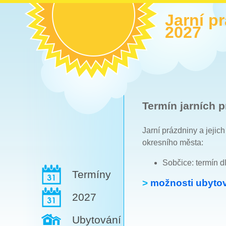
Jarní p
2027
Termín jarních p
Jarní prázdniny a jejic
okresního města:
Sobčice: termín d
Termíny
>
možnosti ubytov
2027
Ubytování