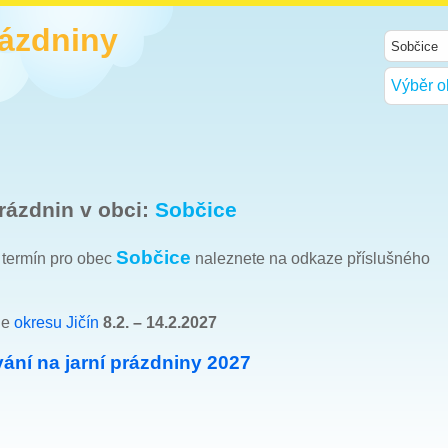
rázdniny
Výběr o
rázdnin v obci:
Sobčice
Sobčice
h termín pro obec
naleznete na odkaze příslušného
le
okresu Jičín
8.2. – 14.2.2027
ání na jarní prázdniny 2027