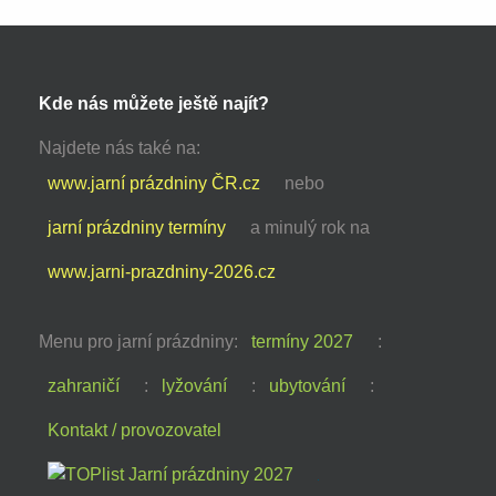
Kde nás můžete ještě najít?
Najdete nás také na:
www.jarní prázdniny ČR.cz
nebo
jarní prázdniny termíny
a minulý rok na
www.jarni-prazdniny-2026.cz
Menu pro jarní prázdniny:
termíny 2027
:
zahraničí
:
lyžování
:
ubytování
:
Kontakt / provozovatel