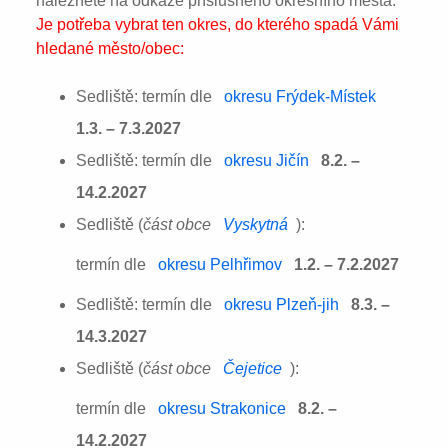
naleznete na odkaze příslušného okresního města:
Je potřeba vybrat ten okres, do kterého spadá Vámi
hledané město/obec:
Sedliště: termín dle
okresu Frýdek-Místek
1.3. – 7.3.2027
Sedliště: termín dle
okresu Jičín
8.2. –
14.2.2027
Sedliště (
část obce
Vyskytná
):
termín dle
okresu Pelhřimov
1.2. – 7.2.2027
Sedliště: termín dle
okresu Plzeň-jih
8.3. –
14.3.2027
Sedliště (
část obce
Čejetice
):
termín dle
okresu Strakonice
8.2. –
14.2.2027