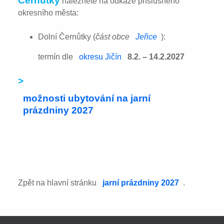
Černůtky
naleznete na odkaze příslušného
okresního města:
Dolní Černůtky (
část obce
Jeřice
):
termín dle
okresu Jičín
8.2. – 14.2.2027
>
možnosti ubytování na jarní
prázdniny 2027
Zpět na hlavní stránku
jarní prázdniny 2027
.