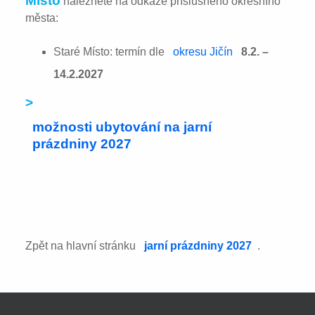
Místo
naleznete na odkaze příslušného okresního
města:
Staré Místo: termín dle
okresu Jičín
8.2. –
14.2.2027
>
možnosti ubytování na jarní
prázdniny 2027
Zpět na hlavní stránku
jarní prázdniny 2027
.