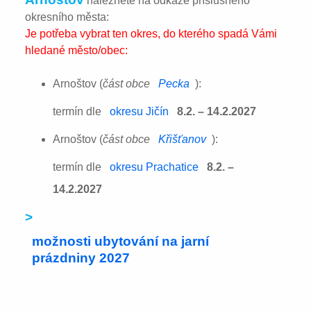
naleznete na odkaze příslušného
okresního města:
Je potřeba vybrat ten okres, do kterého spadá Vámi
hledané město/obec:
Arnoštov (
část obce
Pecka
):
termín dle
okresu Jičín
8.2. – 14.2.2027
Arnoštov (
část obce
Křišťanov
):
termín dle
okresu Prachatice
8.2. –
14.2.2027
>
možnosti ubytování na jarní
prázdniny 2027