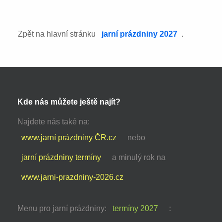
Zpět na hlavní stránku
jarní prázdniny 2027
.
Kde nás můžete ještě najít?
Najdete nás také na:
www.jarní prázdniny ČR.cz
nebo
jarní prázdniny termíny
a minulý rok na
www.jarni-prazdniny-2026.cz
Menu pro jarní prázdniny:
termíny 2027
: