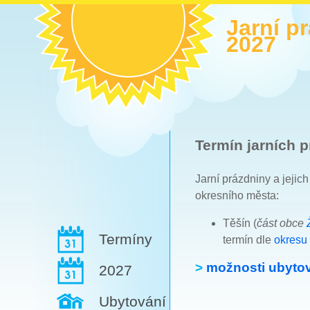
Jarní p
2027
Termín jarních p
Jarní prázdniny a jejic
okresního města:
Těšín (
část obce
Termíny
termín dle
okresu 
>
možnosti ubytov
2027
Ubytování