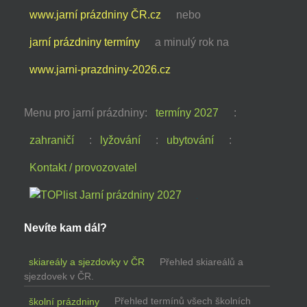
www.jarní prázdniny ČR.cz
nebo
jarní prázdniny termíny
a minulý rok na
www.jarni-prazdniny-2026.cz
Menu pro jarní prázdniny:
termíny 2027
:
zahraničí
:
lyžování
:
ubytování
:
Kontakt / provozovatel
Nevíte kam dál?
skiareály a sjezdovky v ČR
Přehled skiareálů a
sjezdovek v ČR.
školní prázdniny
Přehled termínů všech školních