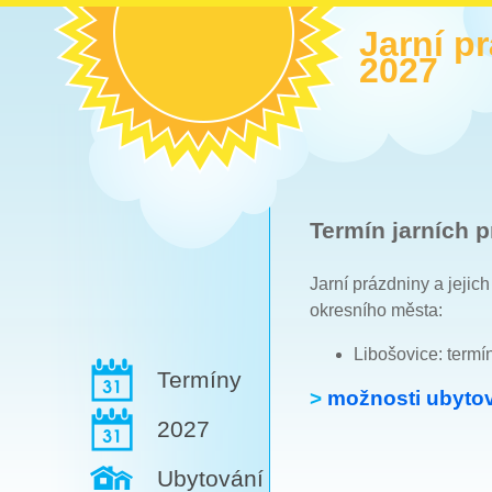
Jarní p
2027
Termín jarních p
Jarní prázdniny a jejic
okresního města:
Libošovice: termí
Termíny
>
možnosti ubytov
2027
Ubytování