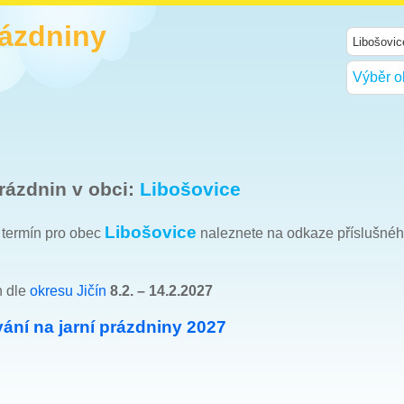
rázdniny
Výběr o
rázdnin v obci:
Libošovice
Libošovice
h termín pro obec
naleznete na odkaze příslušné
n dle
okresu Jičín
8.2. – 14.2.2027
ání na jarní prázdniny 2027