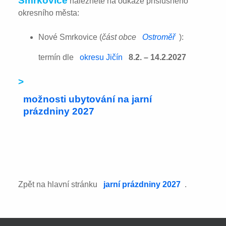
Smrkovice
naleznete na odkaze příslušného
okresního města:
Nové Smrkovice (
část obce
Ostroměř
):
termín dle
okresu Jičín
8.2. – 14.2.2027
>
možnosti ubytování na jarní
prázdniny 2027
Zpět na hlavní stránku
jarní prázdniny 2027
.