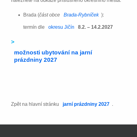
naleznete na odkaze příslušného okresního města:
Brada (
část obce
Brada-Rybníček
):
termín dle
okresu Jičín
8.2. – 14.2.2027
>
možnosti ubytování na jarní
prázdniny 2027
Zpět na hlavní stránku
jarní prázdniny 2027
.