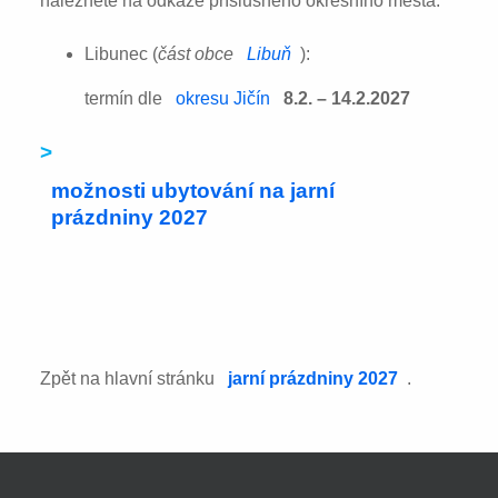
naleznete na odkaze příslušného okresního města:
Libunec (
část obce
Libuň
):
termín dle
okresu Jičín
8.2. – 14.2.2027
>
možnosti ubytování na jarní
prázdniny 2027
Zpět na hlavní stránku
jarní prázdniny 2027
.