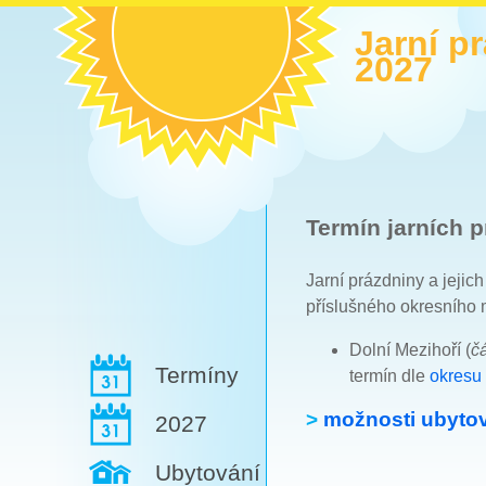
Jarní p
2027
Termín jarních p
Jarní prázdniny a jejic
příslušného okresního 
Dolní Mezihoří (
č
Termíny
termín dle
okresu 
>
možnosti ubytov
2027
Ubytování