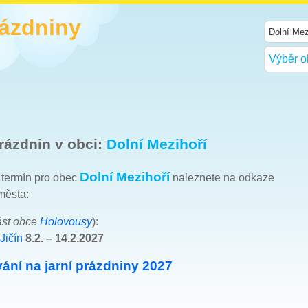
rázdniny
Výběr o
rázdnin v obci:
Dolní Mezihoří
Dolní Mezihoří
h termín pro obec
naleznete na odkaze
města:
ást obce
Holovousy
):
Jičín
8.2. – 14.2.2027
ání na jarní prázdniny 2027