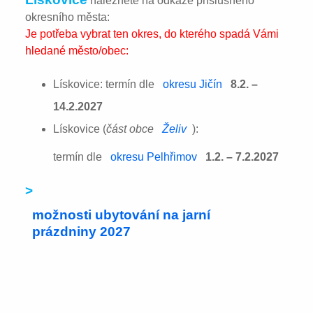
naleznete na odkaze příslušného
okresního města:
Je potřeba vybrat ten okres, do kterého spadá Vámi
hledané město/obec:
Lískovice: termín dle
okresu Jičín
8.2. –
14.2.2027
Lískovice (
část obce
Želiv
):
termín dle
okresu Pelhřimov
1.2. – 7.2.2027
>
možnosti ubytování na jarní
prázdniny 2027