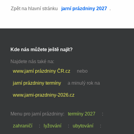
Zpět na hlavní stránku
jarní prázdniny 2027
.
Kde nás můžete ještě najít?
Najdete nás také na:
www.jarní prázdniny ČR.cz
nebo
jarní prázdniny termíny
a minulý rok na
www.jarni-prazdniny-2026.cz
Menu pro jarní prázdniny:
termíny 2027
:
zahraničí
:
lyžování
:
ubytování
: