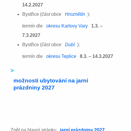
14.2.2027
Bystřice (
část obce
Hroznětín
):
termín dle
okresu Karlovy Vary
1.3. –
7.3.2027
Bystřice (
část obce
Dubí
):
termín dle
okresu Teplice
8.3. – 14.3.2027
>
možnosti ubytování na jarní
prázdniny 2027
Zpět na hlavní stránku
jarní prázdniny 2027
.