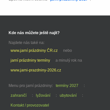
Kde nás můžete ještě najít?
Najdete nás také na:
www.jarní prázdniny ČR.cz
nebo
jarní prázdniny termíny
a minulý rok na
www.jarni-prazdniny-2026.cz
Menu pro jarní prázdniny:
termíny 2027
:
zahraničí
:
lyžování
:
ubytování
:
Kontakt / provozovatel