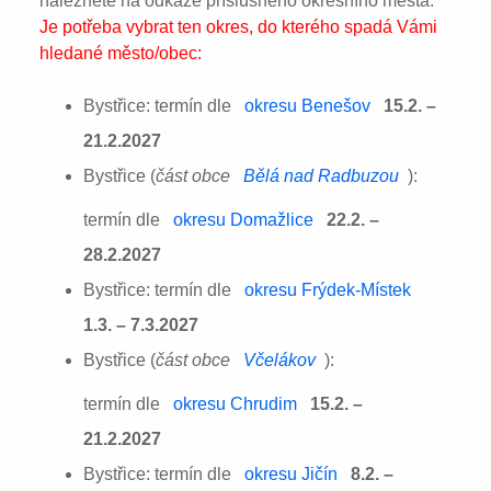
naleznete na odkaze příslušného okresního města:
Je potřeba vybrat ten okres, do kterého spadá Vámi
hledané město/obec:
Bystřice: termín dle
okresu Benešov
15.2. –
21.2.2027
Bystřice (
část obce
Bělá nad Radbuzou
):
termín dle
okresu Domažlice
22.2. –
28.2.2027
Bystřice: termín dle
okresu Frýdek-Místek
1.3. – 7.3.2027
Bystřice (
část obce
Včelákov
):
termín dle
okresu Chrudim
15.2. –
21.2.2027
Bystřice: termín dle
okresu Jičín
8.2. –