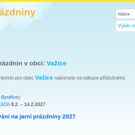
rázdniny
Výběr o
rázdnin v obci:
Važice
Važice
h termín pro obec
naleznete na odkaze příslušného
e
Bystřice
):
Jičín
8.2. – 14.2.2027
ání na jarní prázdniny 2027