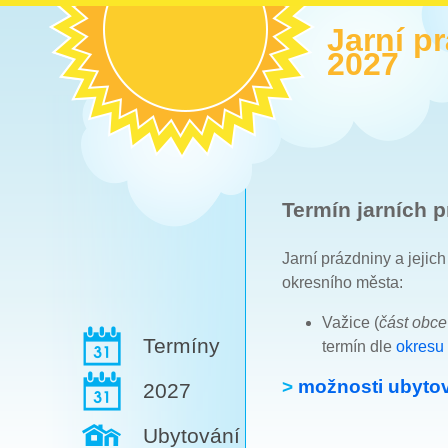
Jarní p
2027
Termín jarních p
Jarní prázdniny a jejic
okresního města:
Važice (
část obc
Termíny
termín dle
okresu 
>
možnosti ubytov
2027
Ubytování