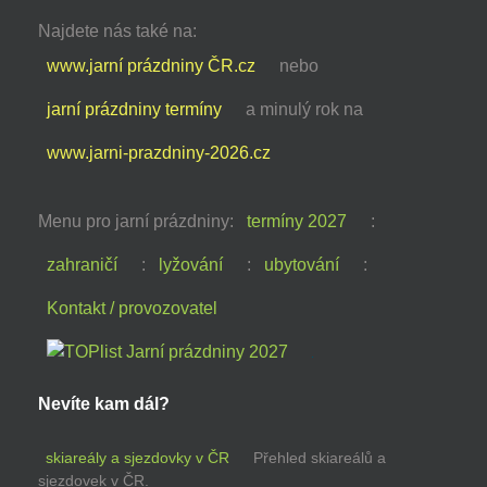
Najdete nás také na:
www.jarní prázdniny ČR.cz
nebo
jarní prázdniny termíny
a minulý rok na
www.jarni-prazdniny-2026.cz
Menu pro jarní prázdniny:
termíny 2027
:
zahraničí
:
lyžování
:
ubytování
:
Kontakt / provozovatel
Nevíte kam dál?
skiareály a sjezdovky v ČR
Přehled skiareálů a
sjezdovek v ČR.