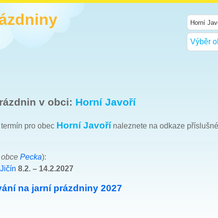
rázdniny
Výběr o
rázdnin v obci:
Horní Javoří
Horní Javoří
h termín pro obec
naleznete na odkaze příslušn
t obce
Pecka
):
Jičín
8.2. – 14.2.2027
ání na jarní prázdniny 2027