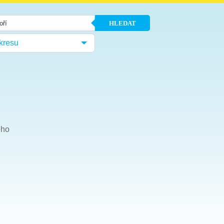
HLEDAT
kresu
ého