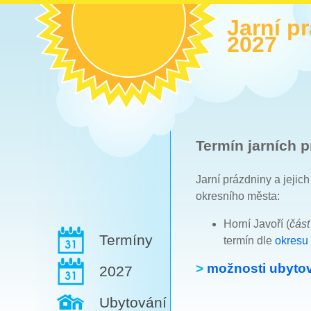
Jarní p
2027
Termín jarních p
Jarní prázdniny a jejic
okresního města:
Horní Javoří (
čás
Termíny
termín dle
okresu 
>
možnosti ubytov
2027
Ubytování