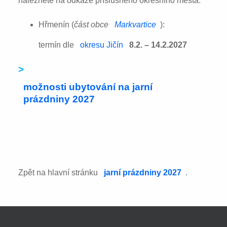
naleznete na odkaze příslušného okresního města:
Hřmenín (
část obce
Markvartice
):
termín dle
okresu Jičín
8.2. – 14.2.2027
>
možnosti ubytování na jarní
prázdniny 2027
Zpět na hlavní stránku
jarní prázdniny 2027
.