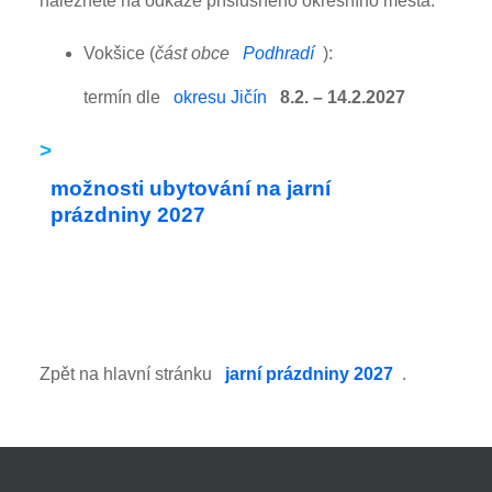
naleznete na odkaze příslušného okresního města:
Vokšice (
část obce
Podhradí
):
termín dle
okresu Jičín
8.2. – 14.2.2027
>
možnosti ubytování na jarní
prázdniny 2027
Zpět na hlavní stránku
jarní prázdniny 2027
.