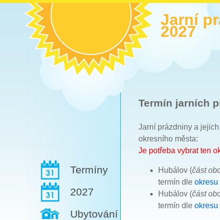
Jarní p
2027
Termín jarních p
Jarní prázdniny a jejic
okresního města:
Je potřeba vybrat ten 
Termíny
Hubálov (
část ob
termín dle
okresu 
2027
Hubálov (
část ob
termín dle
okresu
Ubytování