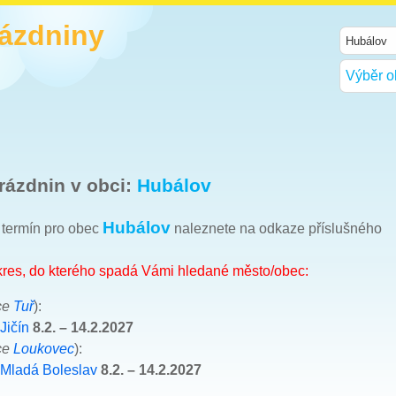
rázdniny
Výběr o
rázdnin v obci:
Hubálov
Hubálov
h termín pro obec
naleznete na odkaze příslušného
okres, do kterého spadá Vámi hledané město/obec:
ce
Tuř
):
Jičín
8.2. – 14.2.2027
ce
Loukovec
):
 Mladá Boleslav
8.2. – 14.2.2027