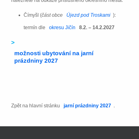
naleznete na odkaze příslušného okresního města:
Čímyšl (
část obce
Újezd pod Troskami
):
termín dle
okresu Jičín
8.2. – 14.2.2027
>
možnosti ubytování na jarní
prázdniny 2027
Zpět na hlavní stránku
jarní prázdniny 2027
.