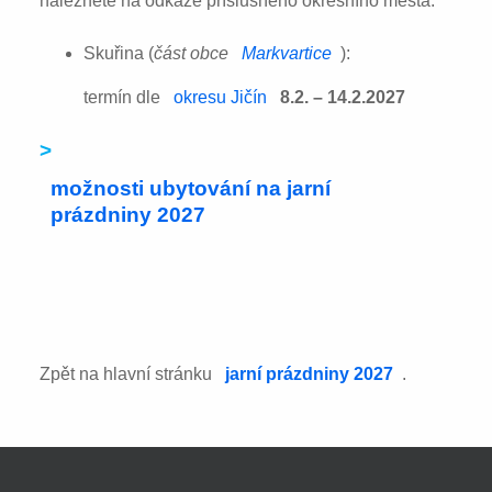
naleznete na odkaze příslušného okresního města:
Skuřina (
část obce
Markvartice
):
termín dle
okresu Jičín
8.2. – 14.2.2027
>
možnosti ubytování na jarní
prázdniny 2027
Zpět na hlavní stránku
jarní prázdniny 2027
.