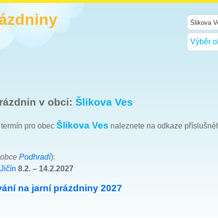
rázdniny
Výběr o
rázdnin v obci:
Šlikova Ves
Šlikova Ves
h termín pro obec
naleznete na odkaze příslušné
 obce
Podhradí
):
Jičín
8.2. – 14.2.2027
ání na jarní prázdniny 2027