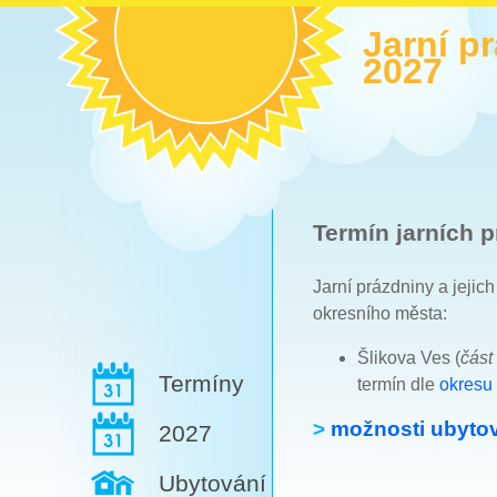
Jarní p
2027
Termín jarních p
Jarní prázdniny a jejic
okresního města:
Šlikova Ves (
část
Termíny
termín dle
okresu 
>
možnosti ubytov
2027
Ubytování