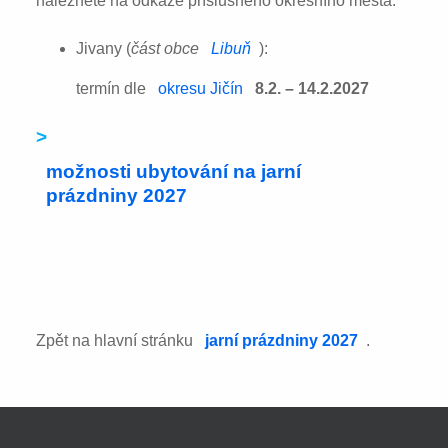
naleznete na odkaze příslušného okresního města:
Jivany (
část obce
Libuň
):
termín dle
okresu Jičín
8.2. – 14.2.2027
>
možnosti ubytování na jarní
prázdniny 2027
Zpět na hlavní stránku
jarní prázdniny 2027
.