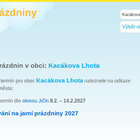
rázdniny
Výběr o
rázdnin v obci:
Kacákova Lhota
Kacákova Lhota
h termín pro obec
naleznete na odkaze
města:
termín dle
okresu Jičín
8.2. – 14.2.2027
ání na jarní prázdniny 2027