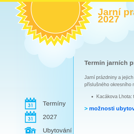
Jarní p
2027
Termín jarních p
Jarní prázdniny a jejic
příslušného okresního 
Kacákova Lhota: 
Termíny
>
možnosti ubytov
2027
Ubytování